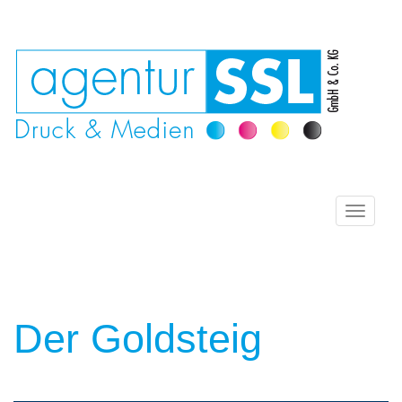
Navigat
ein-/au
Der Goldsteig